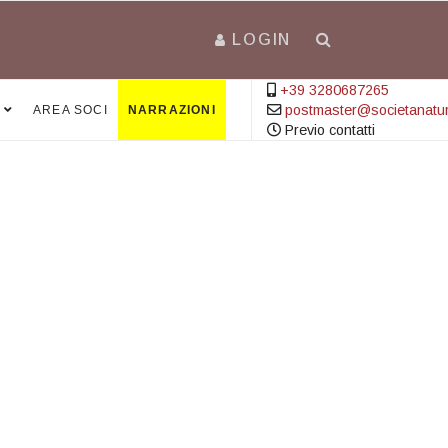
LOGIN
+39 3280687265
postmaster@societanatural
AREA SOCI
NARRAZIONI
Previo contatti