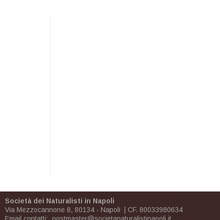
Società dei Naturalisti in Napoli
Via Mezzocannone 8, 80134 - Napoli | CF. 80033980634
Email contatti:
postmaster@societanaturalistinapoli.it