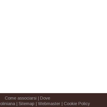
Come associarsi
|
Dove
oliniana
|
Sitemap
|
Webmaster
|
Cookie Policy