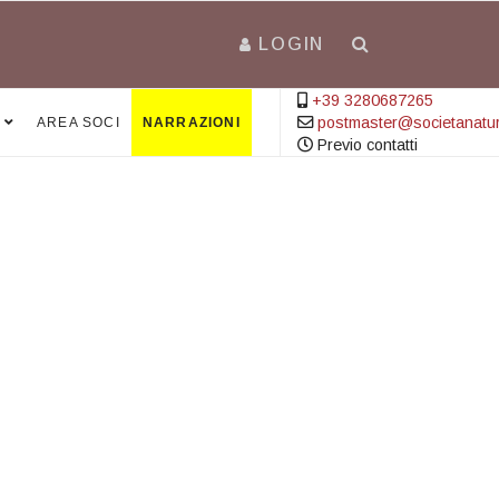
LOGIN
+39 3280687265
postmaster@societanatural
AREA SOCI
NARRAZIONI
Previo contatti