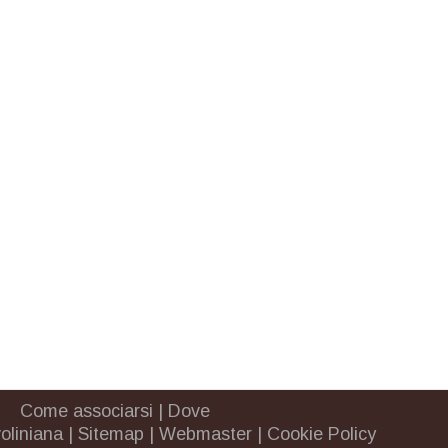
Come associarsi
|
Dove
oliniana
|
Sitemap
|
Webmaster
|
Cookie Policy