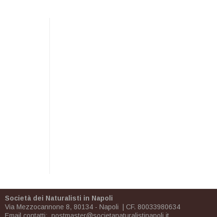
Società dei Naturalisti in Napoli
Via Mezzocannone 8, 80134 - Napoli | CF. 80033980634
Email contatti:
postmaster@societanaturalistinapoli.it