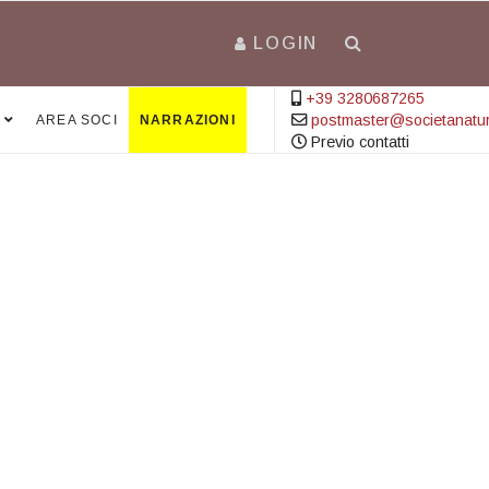
LOGIN
+39 3280687265
postmaster@societanatural
AREA SOCI
NARRAZIONI
Previo contatti