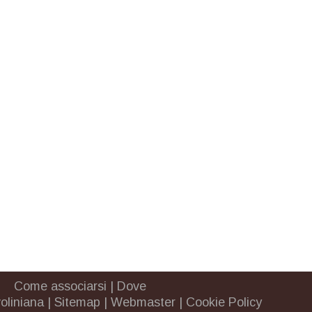
Come associarsi
|
Dove
oliniana
|
Sitemap
|
Webmaster
|
Cookie Policy