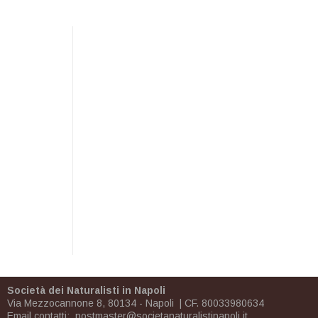
Società dei Naturalisti in Napoli
Via Mezzocannone 8, 80134 - Napoli | CF. 80033980634
Email contatti:
postmaster@societanaturalistinapoli.it