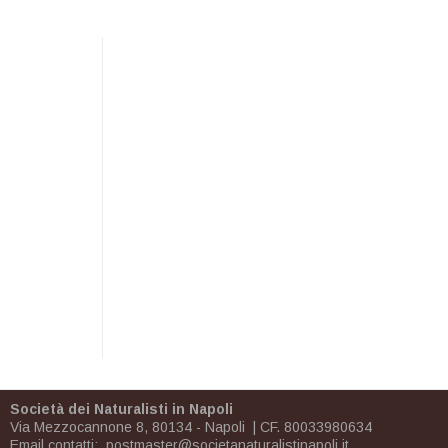
Società dei Naturalisti in Napoli
Via Mezzocannone 8, 80134 - Napoli | CF. 80033980634
Email contatti:
postmaster@societanaturalistinapoli.it