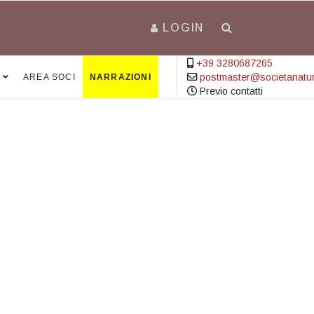
LOGIN
+39 3280687265
postmaster@societanatural
AREA SOCI
NARRAZIONI
Previo contatti