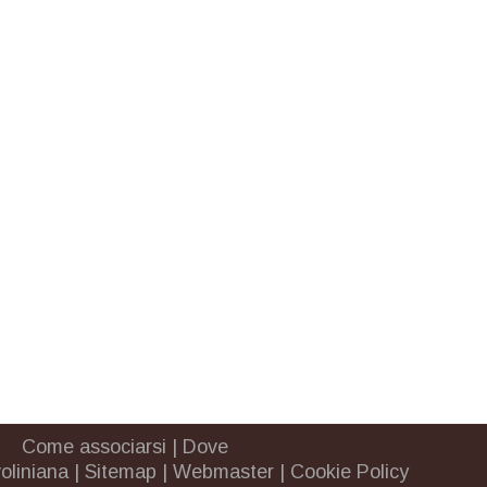
Come associarsi
|
Dove
oliniana
|
Sitemap
|
Webmaster
|
Cookie Policy