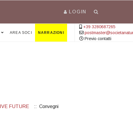
LOGIN
+39 3280687265
postmaster@societanatural
AREA SOCI
NARRAZIONI
Previo contatti
TIVE FUTURE
:: Convegni