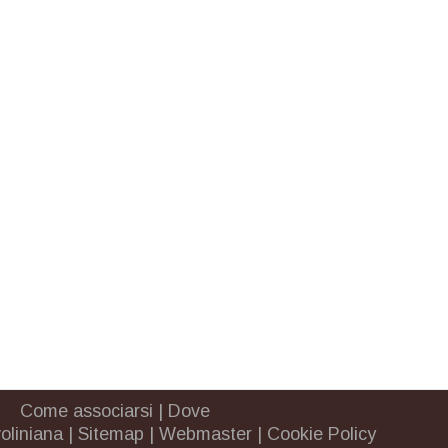
Come associarsi
|
Dove
oliniana
|
Sitemap
|
Webmaster
|
Cookie Policy