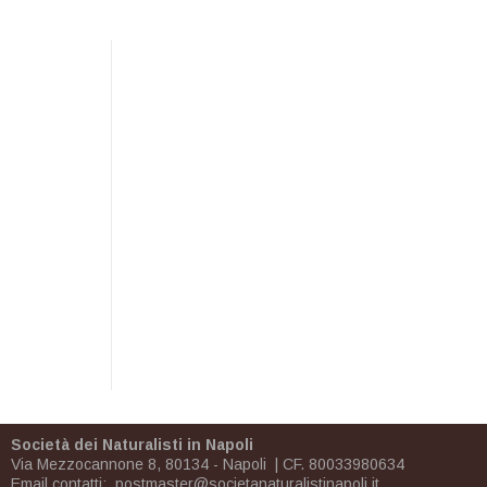
Società dei Naturalisti in Napoli
Via Mezzocannone 8, 80134 - Napoli | CF. 80033980634
Email contatti:
postmaster@societanaturalistinapoli.it