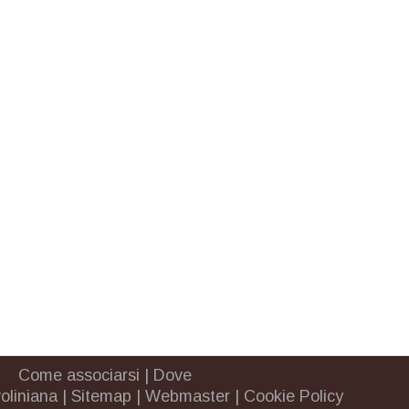
Come associarsi
|
Dove
oliniana
|
Sitemap
|
Webmaster
|
Cookie Policy