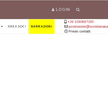
LOGIN
+39 3280687265
postmaster@societanatural
AREA SOCI
NARRAZIONI
Previo contatti