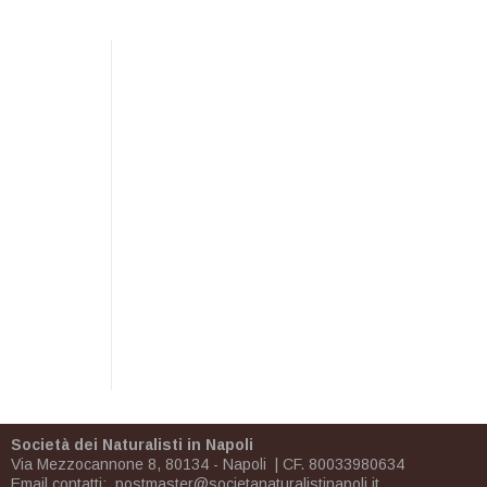
Società dei Naturalisti in Napoli
Via Mezzocannone 8, 80134 - Napoli | CF. 80033980634
Email contatti:
postmaster@societanaturalistinapoli.it