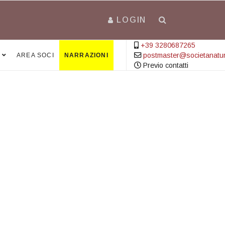
LOGIN
+39 3280687265
postmaster@societanatural
AREA SOCI
NARRAZIONI
Previo contatti