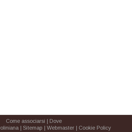
Come associarsi
|
Dove
oliniana
|
Sitemap
|
Webmaster
|
Cookie Policy