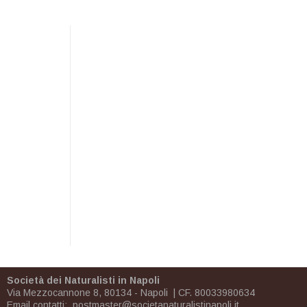
Società dei Naturalisti in Napoli
Via Mezzocannone 8, 80134 - Napoli | CF. 80033980634
Email contatti:
postmaster@societanaturalistinapoli.it