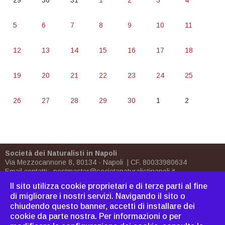
29
30
31
1
2
3
4
5
6
7
8
9
10
11
12
13
14
15
16
17
18
19
20
21
22
23
24
25
26
27
28
29
30
1
2
Società dei Naturalisti in Napoli
Via Mezzocannone 8, 80134 - Napoli | CF. 80033980634
Email contatti:
postmaster@societanaturalistinapoli.it
Biblioteca:
biblioteca@societanaturalistinapoli.it
Il sito utilizza cookie proprietari e di terze parti al fine
PEC
postmaster@pec.societanaturalistinapoli.it
di migliorare i nostri servizi. Navigando il sito o
chiudendo questo banner, accetti di installare dei
Come associarsi
|
Dove
cookie da parte nostra. Per informazioni o per
siamo
|
Bornh
|
Cavoliniana
|
Sitemap
|
Webmaster
|
C