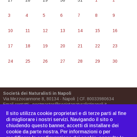
27
28
29
30
31
1
2
3
4
5
6
7
8
9
10
11
12
13
14
15
16
17
18
19
20
21
22
23
24
25
26
27
28
29
30
Società dei Naturalisti in Napoli
Via Mezzocannone 8, 80134 - Napoli | CF. 80033980634
Email contatti:
postmaster@societanaturalistinapoli.it
Biblioteca:
biblioteca@societanaturalistinapoli.it
Il sito utilizza cookie proprietari e di terze parti al fine
PEC
postmaster@pec.societanaturalistinapoli.it
di migliorare i nostri servizi. Navigando il sito o
chiudendo questo banner, accetti di installare dei
Come associarsi
|
Dove
cookie da parte nostra. Per informazioni o per
siamo
|
Bornh
|
Cavoliniana
|
Sitemap
|
Webmaster
|
C