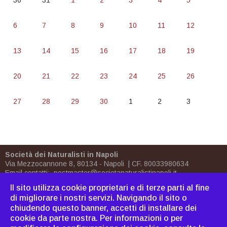
30
31
1
2
3
4
5
6
7
8
9
10
11
12
13
14
15
16
17
18
19
20
21
22
23
24
25
26
27
28
29
30
1
2
3
Società dei Naturalisti in Napoli
Via Mezzocannone 8, 80134 - Napoli | CF. 80033980634
Email contatti:
postmaster@societanaturalistinapoli.it
Biblioteca:
biblioteca@societanaturalistinapoli.it
Il sito utilizza cookie proprietari e di terze parti al fine
PEC
postmaster@pec.societanaturalistinapoli.it
di migliorare i nostri servizi. Navigando il sito o
chiudendo questo banner, accetti di installare dei
Come associarsi
|
Dove
cookie da parte nostra. Per informazioni o per
siamo
|
Bornh
|
Cavoliniana
|
Sitemap
|
Webmaster
|
C