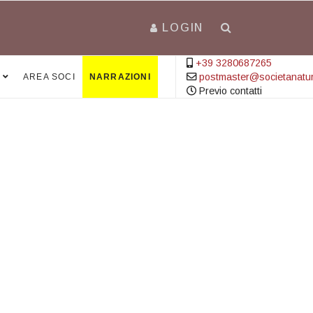
LOGIN
+39 3280687265
postmaster@societanatural
AREA SOCI
NARRAZIONI
Previo contatti