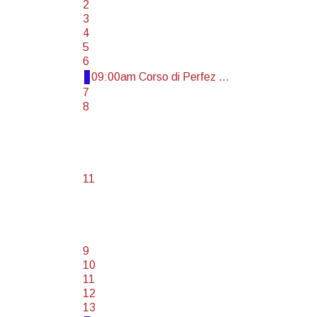
2
3
4
5
6
09:00am Corso di Perfez ...
7
8
11
9
10
11
12
13