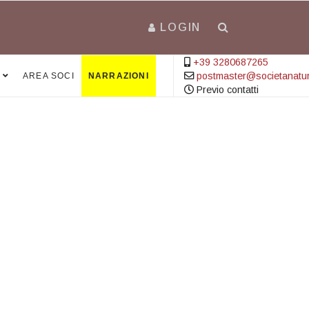
LOGIN
+39 3280687265
postmaster@societanatural
AREA SOCI
NARRAZIONI
Previo contatti