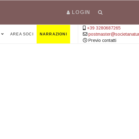
LOGIN
+39 3280687265
postmaster@societanatural
AREA SOCI
NARRAZIONI
Previo contatti