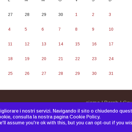
27
28
29
30
1
2
3
4
5
6
7
8
9
10
11
12
13
14
15
16
17
18
19
20
21
22
23
24
25
26
27
28
29
30
31
siamo
|
Bornh
|
Cav
di migliorare i nostri servizi. Navigando il sito o chiudendo que
ookie, consulta la nostra pagina
Cookie Policy
.
ll assume you're ok with this, but you can opt-out if you wi