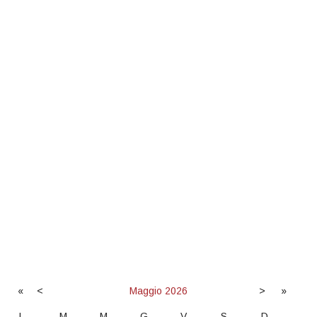
«
<
Maggio
2026
>
»
L
M
M
G
V
S
D