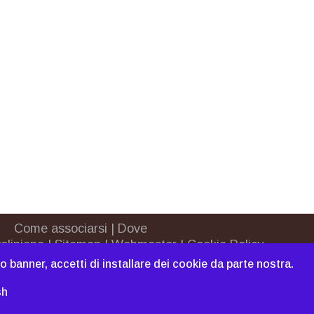
Come associarsi
|
Dove
oliniana
|
Sitemap
|
Webmaster
|
Cookie Policy
sto banner, accetti di installare dei cookie da parte nostra.
sh