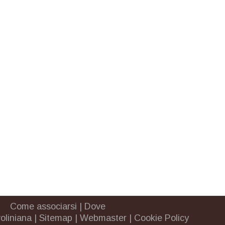
Come associarsi
|
Dove
oliniana
|
Sitemap
|
Webmaster
|
Cookie Policy