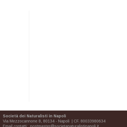
Società dei Naturalisti in Napoli
Via Mezzocannone 8, 80134 - Napoli | CF. 80033980634
Email contatti:
postmaster@societanaturalistinapoli.it