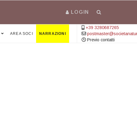
LOGIN
+39 3280687265
postmaster@societanatural
AREA SOCI
NARRAZIONI
Previo contatti