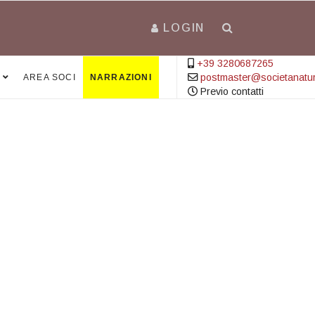
LOGIN
+39 3280687265
postmaster@societanatural
AREA SOCI
NARRAZIONI
Previo contatti