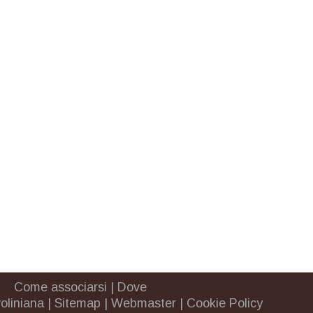
Come associarsi
|
Dove
oliniana
|
Sitemap
|
Webmaster
|
Cookie Policy