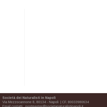
Società dei Naturalisti in Napoli
Via Mezzocannone 8, 80134 - Napoli | CF. 80033980634
Email contatti:
postmaster@societanaturalistinapoli.it