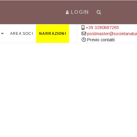
LOGIN
+39 3280687265
postmaster@societanatural
AREA SOCI
NARRAZIONI
Previo contatti