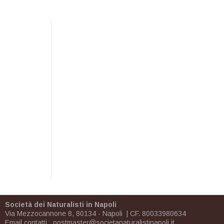
Società dei Naturalisti in Napoli
Via Mezzocannone 8, 80134 - Napoli | CF. 80033980634
Email contatti:
postmaster@societanaturalistinapoli.it