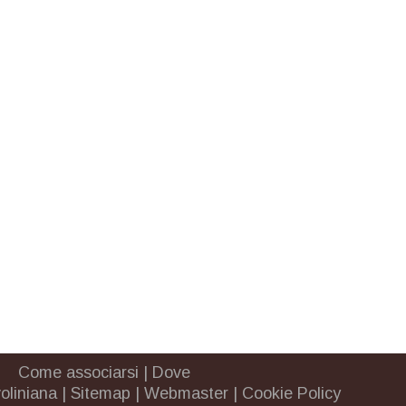
Come associarsi
|
Dove
oliniana
|
Sitemap
|
Webmaster
|
Cookie Policy