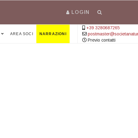
LOGIN
+39 3280687265
postmaster@societanatural
AREA SOCI
NARRAZIONI
Previo contatti