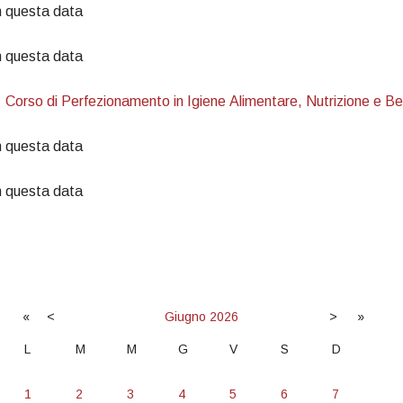
n questa data
n questa data
m
Corso di Perfezionamento in Igiene Alimentare, Nutrizione e B
n questa data
n questa data
«
<
Giugno
2026
>
»
L
M
M
G
V
S
D
1
2
3
4
5
6
7