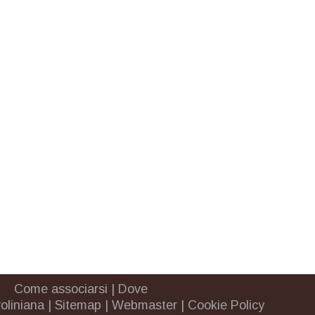
Come associarsi
|
Dove
oliniana
|
Sitemap
|
Webmaster
|
Cookie Policy