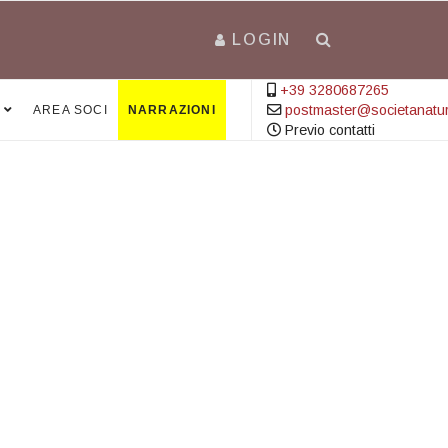
LOGIN
+39 3280687265
postmaster@societanatural
AREA SOCI
NARRAZIONI
Previo contatti