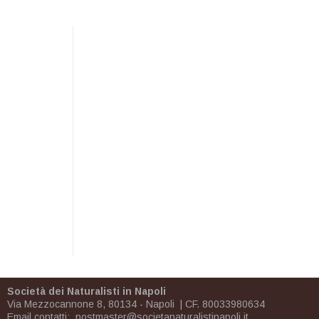
Società dei Naturalisti in Napoli
Via Mezzocannone 8, 80134 - Napoli | CF. 80033980634
Email contatti:
postmaster@societanaturalistinapoli.it