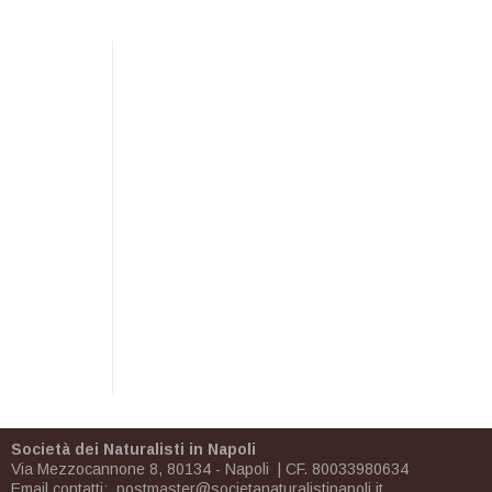
Società dei Naturalisti in Napoli
Via Mezzocannone 8, 80134 - Napoli | CF. 80033980634
Email contatti:
postmaster@societanaturalistinapoli.it