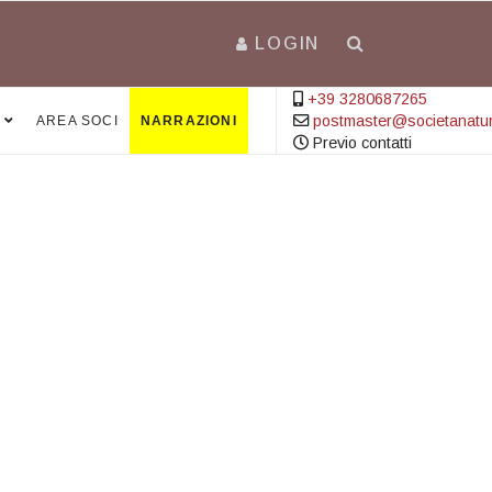
LOGIN
+39 3280687265
postmaster@societanatural
AREA SOCI
NARRAZIONI
Previo contatti