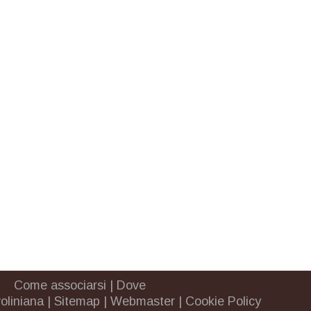
Come associarsi
|
Dove
oliniana
|
Sitemap
|
Webmaster
|
Cookie Policy