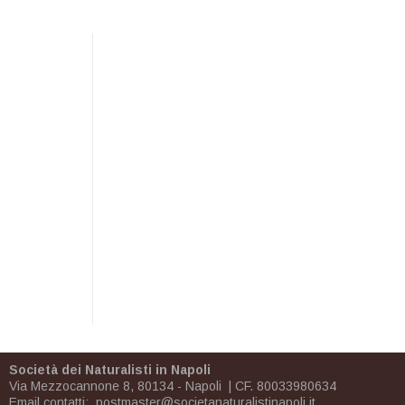
Società dei Naturalisti in Napoli
Via Mezzocannone 8, 80134 - Napoli | CF. 80033980634
Email contatti:
postmaster@societanaturalistinapoli.it