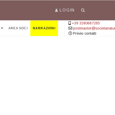
LOGIN
+39 3280687265
postmaster@societanatural
AREA SOCI
NARRAZIONI
Previo contatti