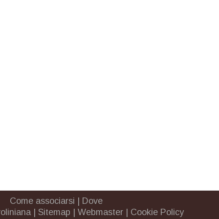
Come associarsi
|
Dove
oliniana
|
Sitemap
|
Webmaster
|
Cookie Policy