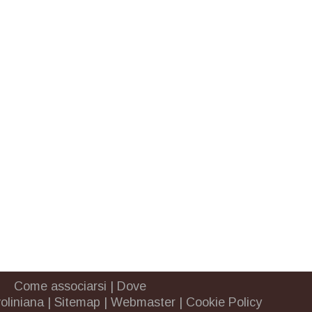
Come associarsi
|
Dove
oliniana
|
Sitemap
|
Webmaster
|
Cookie Policy