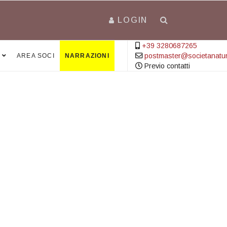
LOGIN
+39 3280687265
postmaster@societanatural
AREA SOCI
NARRAZIONI
Previo contatti