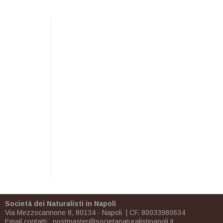
Società dei Naturalisti in Napoli
Via Mezzocannone 8, 80134 - Napoli | CF. 80033980634
Email contatti:
postmaster@societanaturalistinapoli.it