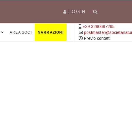
LOGIN
+39 3280687265
postmaster@societanatural
AREA SOCI
NARRAZIONI
Previo contatti