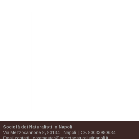
Società dei Naturalisti in Napoli
Via Mezzocannone 8, 80134 - Napoli | CF. 80033980634
Email contatti:
postmaster@societanaturalistinapoli.it