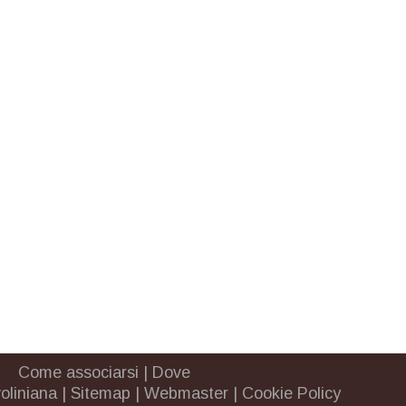
Come associarsi
|
Dove
oliniana
|
Sitemap
|
Webmaster
|
Cookie Policy