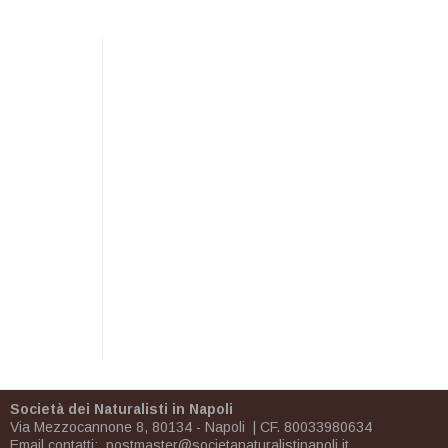
Società dei Naturalisti in Napoli
Via Mezzocannone 8, 80134 - Napoli | CF. 80033980634
Email contatti:
postmaster@societanaturalistinapoli.it