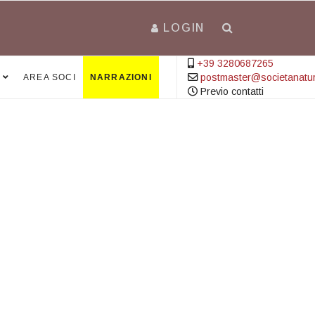
LOGIN
+39 3280687265
postmaster@societanatural
AREA SOCI
NARRAZIONI
Previo contatti