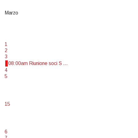
Marzo
1
2
3
08:00am Riunione soci S ...
4
5
15
6
7