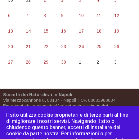
30
31
1
2
3
4
5
6
7
8
9
10
11
12
13
14
15
16
17
18
19
20
21
22
23
24
25
26
27
28
29
30
1
2
3
Società dei Naturalisti in Napoli
Via Mezzocannone 8, 80134 - Napoli | CF. 80033980634
Email contatti:
postmaster@societanaturalistinapoli.it
Biblioteca:
biblioteca@societanaturalistinapoli.it
Il sito utilizza cookie proprietari e di terze parti al fine
PEC
postmaster@pec.societanaturalistinapoli.it
di migliorare i nostri servizi. Navigando il sito o
chiudendo questo banner, accetti di installare dei
Come associarsi
|
Dove
cookie da parte nostra. Per informazioni o per
siamo
|
Bornh
|
Cavoliniana
|
Sitemap
|
Webmaster
|
C