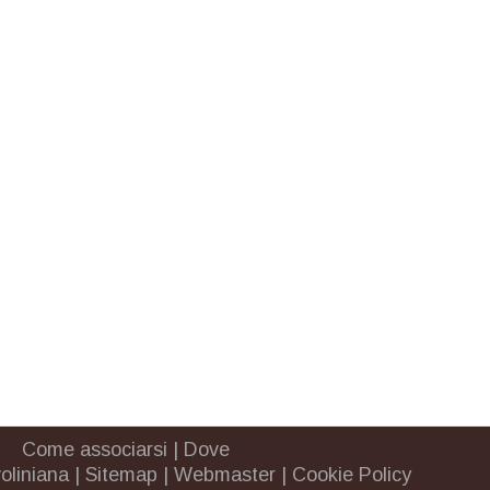
Come associarsi
|
Dove
oliniana
|
Sitemap
|
Webmaster
|
Cookie Policy