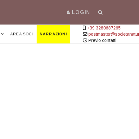
LOGIN
+39 3280687265
postmaster@societanatural
AREA SOCI
NARRAZIONI
Previo contatti