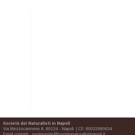
Società dei Naturalisti in Napoli
Via Mezzocannone 8, 80134 - Napoli | CF. 80033980634
Email contatti:
postmaster@societanaturalistinapoli.it