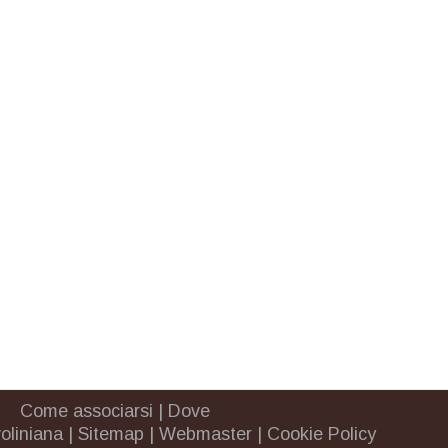
Come associarsi
|
Dove
oliniana
|
Sitemap
|
Webmaster
|
Cookie Policy