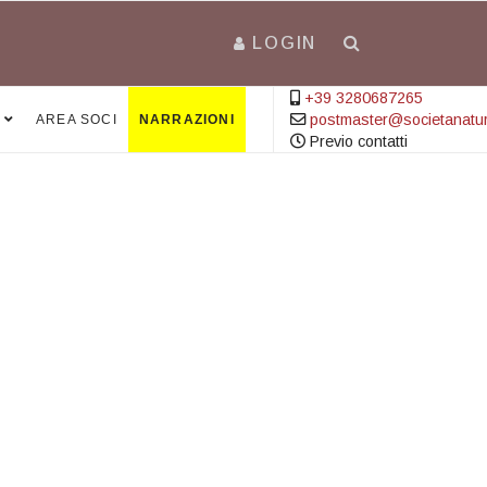
LOGIN
+39 3280687265
postmaster@societanatural
AREA SOCI
NARRAZIONI
Previo contatti