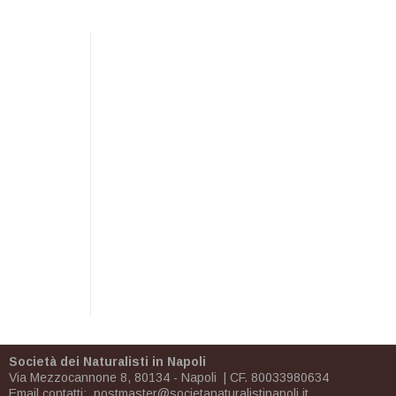
Società dei Naturalisti in Napoli
Via Mezzocannone 8, 80134 - Napoli | CF. 80033980634
Email contatti:
postmaster@societanaturalistinapoli.it