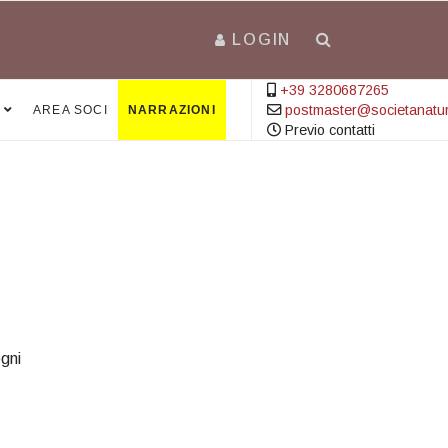
LOGIN
+39 3280687265
postmaster@societanatural
AREA SOCI
NARRAZIONI
Previo contatti
gni