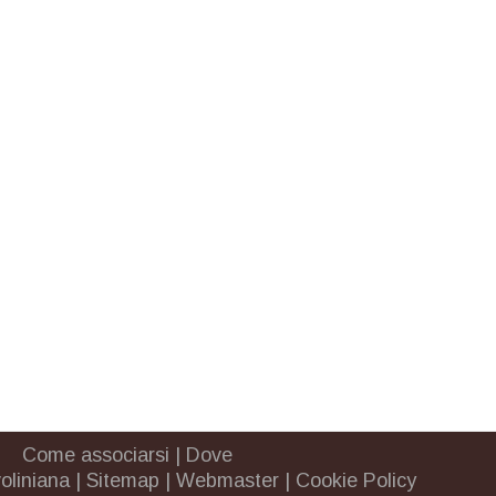
Come associarsi
|
Dove
oliniana
|
Sitemap
|
Webmaster
|
Cookie Policy