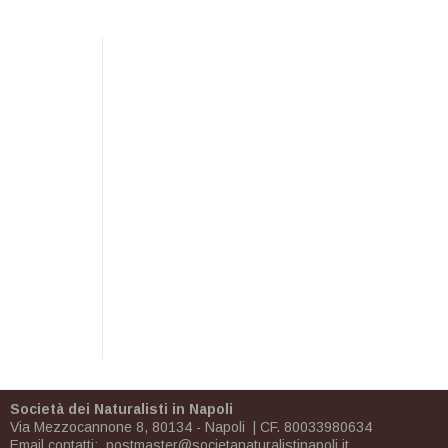
Società dei Naturalisti in Napoli
Via Mezzocannone 8, 80134 - Napoli | CF. 80033980634
Email contatti:
postmaster@societanaturalistinapoli.it