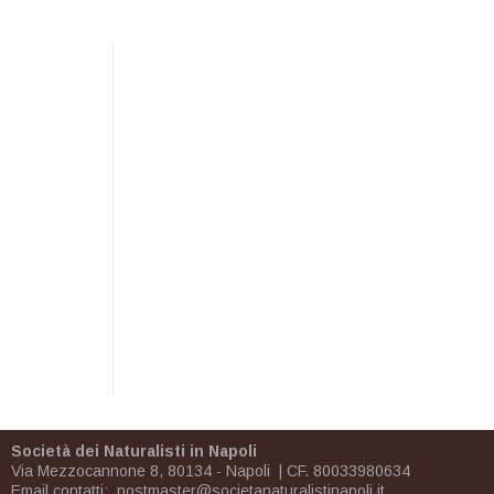
Società dei Naturalisti in Napoli
Via Mezzocannone 8, 80134 - Napoli | CF. 80033980634
Email contatti:
postmaster@societanaturalistinapoli.it