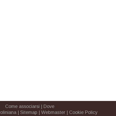
Come associarsi
|
Dove
oliniana
|
Sitemap
|
Webmaster
|
Cookie Policy