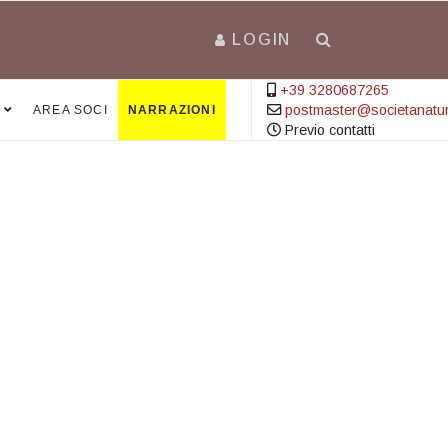
LOGIN
+39 3280687265
postmaster@societanatural
AREA SOCI
NARRAZIONI
Previo contatti